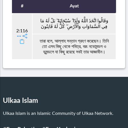
#
Ayat
وَقَالُوا اتَّخَذَ اللَّهُ وَلَدًا ۗ سُبْحَانَهُ ۖ بَلْ لَهُ مَا
فِي السَّمَاوَاتِ وَالْأَرْضِ ۖ كُلٌّ لَهُ قَانِتُونَ
2:116
তারা বলে, আল্লাহ সন্তান গ্রহণ করেছেন। তিনি
তো এসব কিছু থেকে পবিত্র, বরং নভোমন্ডল ও
ভূমন্ডলে যা কিছু রয়েছে সবই তার আজ্ঞাধীন।
Ulkaa Islam
Ulkaa Islam is an Islamic Community of Ulkaa Network.