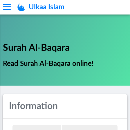
Ulkaa Islam
Surah Al-Baqara
Read Surah Al-Baqara online!
Information