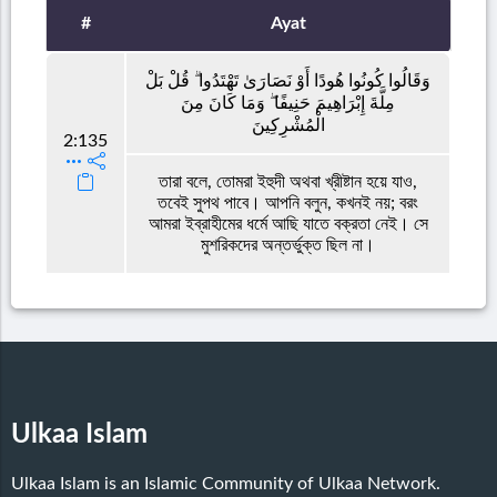
#
Ayat
وَقَالُوا كُونُوا هُودًا أَوْ نَصَارَىٰ تَهْتَدُوا ۗ قُلْ بَلْ
مِلَّةَ إِبْرَاهِيمَ حَنِيفًا ۖ وَمَا كَانَ مِنَ
الْمُشْرِكِينَ
2:135
তারা বলে, তোমরা ইহুদী অথবা খ্রীষ্টান হয়ে যাও,
তবেই সুপথ পাবে। আপনি বলুন, কখনই নয়; বরং
আমরা ইব্রাহীমের ধর্মে আছি যাতে বক্রতা নেই। সে
মুশরিকদের অন্তর্ভুক্ত ছিল না।
Ulkaa Islam
Ulkaa Islam is an Islamic Community of Ulkaa Network.