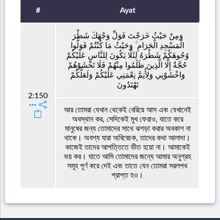
#
Ayat
وَمِنْ حَيْثُ خَرَجْتَ فَوَلِّ وَجْهَكَ شَطْرَ
الْمَسْجِدِ الْحَرَامِ ۚ وَحَيْثُ مَا كُنْتُمْ فَوَلُّوا
وُجُوهَكُمْ شَطْرَهُ لِئَلَّا يَكُونَ لِلنَّاسِ عَلَيْكُمْ
حُجَّةٌ إِلَّا الَّذِينَ ظَلَمُوا مِنْهُمْ فَلَا تَخْشَوْهُمْ
وَاخْشَوْنِي وَلِأُتِمَّ نِعْمَتِي عَلَيْكُمْ وَلَعَلَّكُمْ
تَهْتَدُونَ
2:150
আর তোমরা যেখান থেকেই বেরিয়ে আস এবং যেখানেই
অবস্থান কর, সেদিকেই মুখ ফেরাও, যাতে করে
মানুষের জন্য তোমাদের সাথে ঝগড়া করার অবকাশ না
থাকে। অবশ্য যারা অবিবেচক, তাদের কথা আলাদা।
কাজেই তাদের আপত্তিতে ভীত হয়ো না। আমাকেই
ভয় কর। যাতে আমি তোমাদের জন্যে আমার অনুগ্রহ
সমূহ পূর্ণ করে দেই এবং তাতে যেন তোমরা সরলপথ
প্রাপ্ত হও।