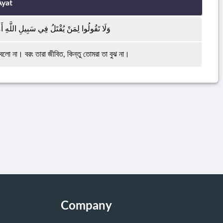
Ayat
وَلَا تَقُولُوا لِمَنْ يُقْتَلُ فِي سَبِيلِ اللَّهِ أَم
লো না। বরং তারা জীবিত, কিন্তু তোমরা তা বুঝ না।
Company