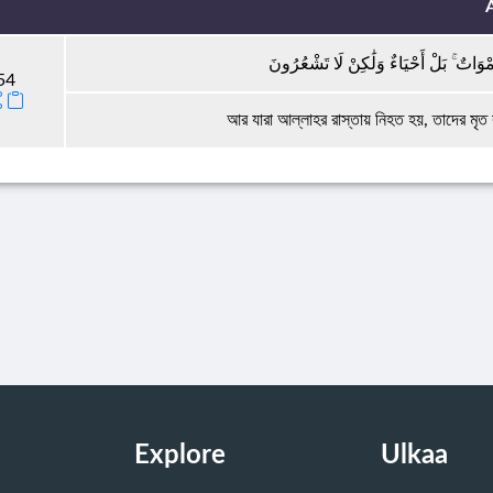
ْوَاتٌ ۚ بَلْ أَحْيَاءٌ وَلَٰكِنْ لَا تَشْعُرُونَ
54
আর যারা আল্লাহর রাস্তায় নিহত হয়, তাদের মৃত ব
Explore
Ulkaa