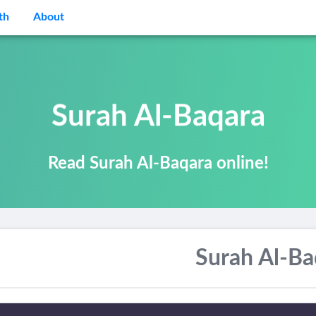
th
About
Surah Al-Baqara
Read Surah Al-Baqara online!
Surah Al-Ba