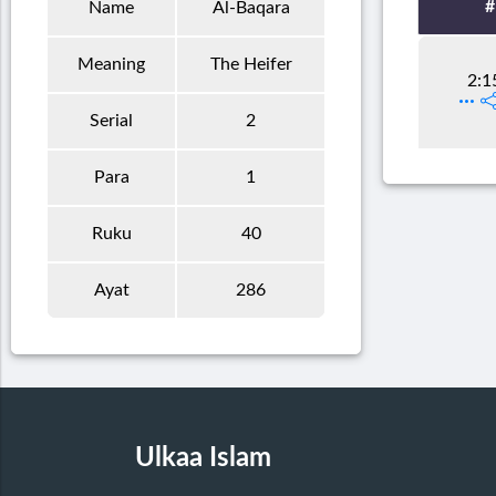
#
Name
Al-Baqara
Meaning
The Heifer
2:1
Serial
2
Para
1
Ruku
40
Ayat
286
Ulkaa Islam