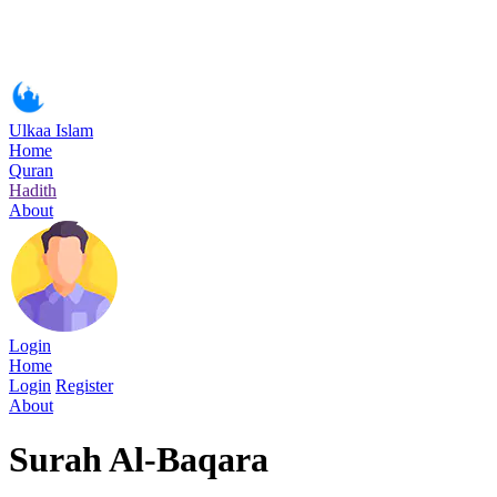
Ulkaa Islam
Home
Quran
Hadith
About
Login
Home
Login
Register
About
Surah Al-Baqara