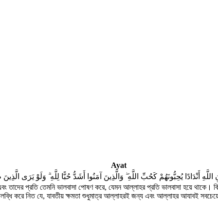
Ayat
َهِ أَنْدَادًا يُحِبُّونَهُمْ كَحُبِّ اللَّهِ ۖ وَالَّذِينَ آمَنُوا أَشَدُّ حُبًّا لِلَّهِ ۗ وَلَوْ يَرَى الَّذِينَ 
ং তাদের প্রতি তেমনি ভালবাসা পোষণ করে, যেমন আল্লাহর প্রতি ভালবাসা হয়ে থাকে। কিন
পলব্ধি করে নিত যে, যাবতীয় ক্ষমতা শুধুমাত্র আল্লাহরই জন্য এবং আল্লাহর আযাবই সবচে