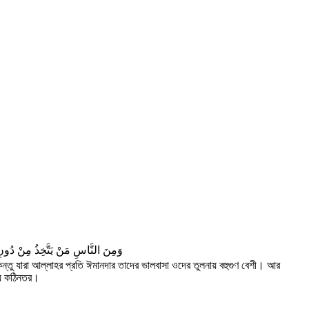
وَمِنَ النَّاسِ مَنْ يَتَّخِذُ مِنْ دُونِ اللّ
্তু যারা আল্লাহর প্রতি ঈমানদার তাদের ভালবাসা ওদের তুলনায় বহুগুণ বেশী। আর
য়ে কঠিনতর।