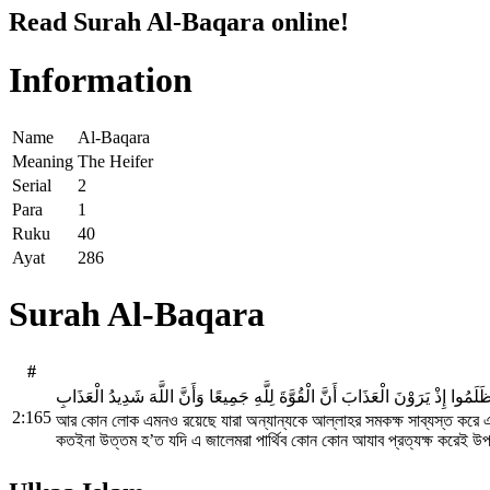
Read Surah Al-Baqara online!
Information
Name
Al-Baqara
Meaning
The Heifer
Serial
2
Para
1
Ruku
40
Ayat
286
Surah Al-Baqara
#
ظَلَمُوا إِذْ يَرَوْنَ الْعَذَابَ أَنَّ الْقُوَّةَ لِلَّهِ جَمِيعًا وَأَنَّ اللَّهَ شَدِيدُ الْعَذَابِ
2:165
আর কোন লোক এমনও রয়েছে যারা অন্যান্যকে আল্লাহর সমকক্ষ সাব্যস্ত করে এব
কতইনা উত্তম হ’ত যদি এ জালেমরা পার্থিব কোন কোন আযাব প্রত্যক্ষ করেই উ