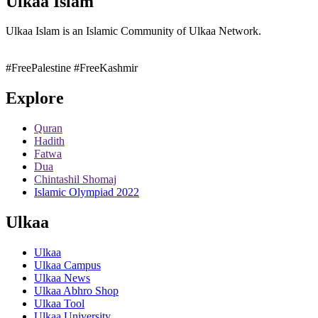
Ulkaa Islam
Ulkaa Islam is an Islamic Community of Ulkaa Network.
#FreePalestine
#FreeKashmir
Explore
Quran
Hadith
Fatwa
Dua
Chintashil Shomaj
Islamic Olympiad 2022
Ulkaa
Ulkaa
Ulkaa Campus
Ulkaa News
Ulkaa Abhro Shop
Ulkaa Tool
Ulkaa University