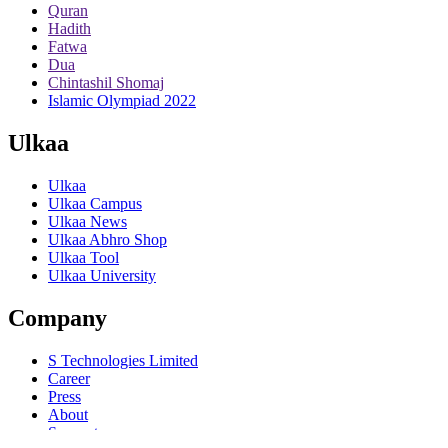
Quran
Hadith
Fatwa
Dua
Chintashil Shomaj
Islamic Olympiad 2022
Ulkaa
Ulkaa
Ulkaa Campus
Ulkaa News
Ulkaa Abhro Shop
Ulkaa Tool
Ulkaa University
Company
S Technologies Limited
Career
Press
About
Support