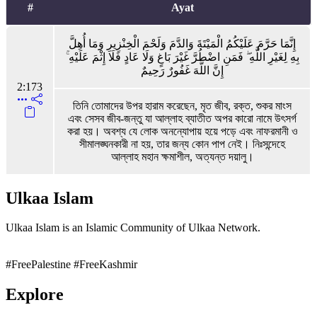
#
Ayat
إِنَّمَا حَرَّمَ عَلَيْكُمُ الْمَيْتَةَ وَالدَّمَ وَلَحْمَ الْخِنْزِيرِ وَمَا أُهِلَّ
بِهِ لِغَيْرِ اللَّهِ ۖ فَمَنِ اضْطُرَّ غَيْرَ بَاغٍ وَلَا عَادٍ فَلَا إِثْمَ عَلَيْهِ ۚ
إِنَّ اللَّهَ غَفُورٌ رَحِيمٌ
2:173
তিনি তোমাদের উপর হারাম করেছেন, মৃত জীব, রক্ত, শুকর মাংস
এবং সেসব জীব-জন্তু যা আল্লাহ ব্যাতীত অপর কারো নামে উৎসর্গ
করা হয়। অবশ্য যে লোক অনন্যোপায় হয়ে পড়ে এবং নাফরমানী ও
সীমালঙ্ঘনকারী না হয়, তার জন্য কোন পাপ নেই। নিঃসন্দেহে
আল্লাহ মহান ক্ষমাশীল, অত্যন্ত দয়ালু।
Ulkaa Islam
Ulkaa Islam is an Islamic Community of Ulkaa Network.
#FreePalestine
#FreeKashmir
Explore