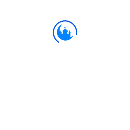
তারা পবিত্র হয়ে যায়। যখন উত্তম রূপে পরিশুদ্ধ হয়ে যাবে,
তখন গমন কর তাদের কাছে, যেভাবে আল্লাহ তোমাদেরকে হুকুম
দিয়েছেন। নিশ্চয়ই আল্লাহ তওবাকারী এবং অপবিত্রতা থেকে
যারা বেঁচে থাকে তাদেরকে পছন্দ করেন।
Ulkaa Islam
Ulkaa Islam is an Islamic Community of Ulkaa Network.
#FreePalestine
#FreeKashmir
Explore
Quran