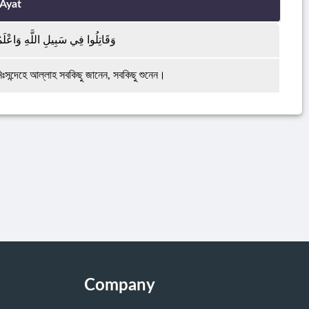
Ayat
وَقَاتِلُوا فِي سَبِيلِ اللَّهِ وَاعْلَم
ঃসন্দেহে আল্লাহ সবকিছু জানেন, সবকিছু শুনেন।
Company