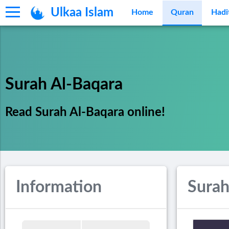
Ulkaa Islam
Home
Quran
Hadi
Surah Al-Baqara
Read Surah Al-Baqara online!
Information
Surah