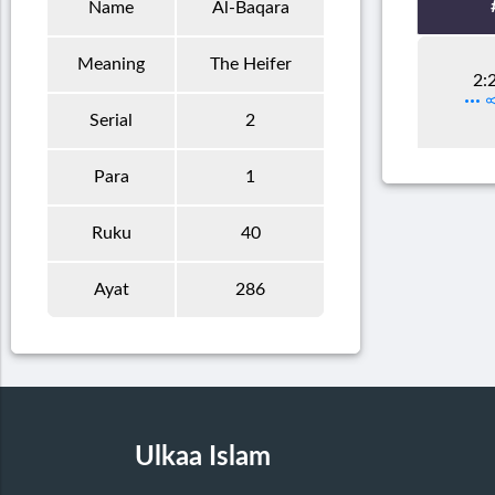
Name
Al-Baqara
Meaning
The Heifer
2:
Serial
2
Para
1
Ruku
40
Ayat
286
Ulkaa Islam