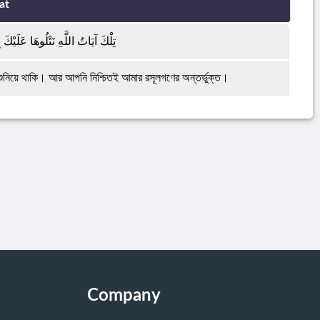
at
تِلْكَ آيَاتُ اللَّهِ نَتْلُوهَا عَلَيْكَ ب
 শুনিয়ে থাকি। আর আপনি নিশ্চিতই আমার রসূলগণের অন্তর্ভুক্ত।
Company