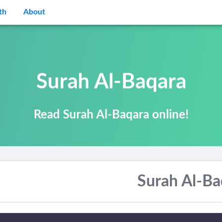
th
About
Surah Al-Baqara
Read Surah Al-Baqara online!
Surah Al-Ba