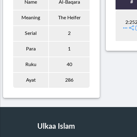
#
Name
Al-Baqara
Meaning
The Heifer
2:25
Serial
2
Para
1
Ruku
40
Ayat
286
Ulkaa Islam