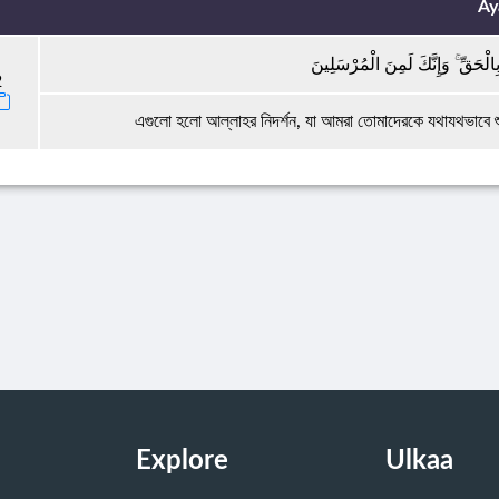
Ay
ِالْحَقِّ ۚ وَإِنَّكَ لَمِنَ الْمُرْسَلِينَ
2
এগুলো হলো আল্লাহর নিদর্শন, যা আমরা তোমাদেরকে যথাযথভাবে
Explore
Ulkaa