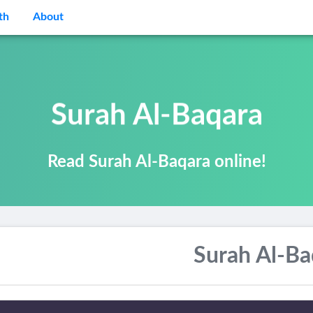
th
About
Surah Al-Baqara
Read Surah Al-Baqara online!
Surah Al-Ba