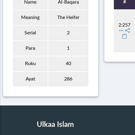
#
Name
Al-Baqara
Meaning
The Heifer
2:257
Serial
2
Para
1
Ruku
40
Ayat
286
Ulkaa Islam