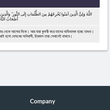
اللَّهُ وَلِيُّ الَّذِينَ آمَنُوا يُخْرِجُهُمْ مِنَ الظُّلُمَاتِ إِلَى النُّورِ ۖ وَالَّذِين
أَصْحَابُ النَّار
ার থেকে আলোর দিকে। আর যারা কুফরী করে তাদের অভিভাবক হচ্ছে তাগুত।
াই হলো দোযখের অধিবাসী, চিরকাল তারা সেখানেই থাকবে।
Company