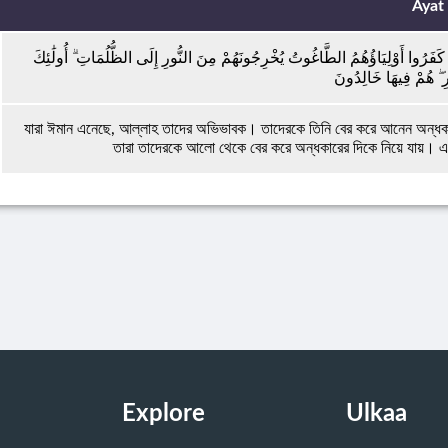
Ayat
َ كَفَرُوا أَوْلِيَاؤُهُمُ الطَّاغُوتُ يُخْرِجُونَهُمْ مِنَ النُّورِ إِلَى الظُّلُمَاتِ ۗ أُولَٰئِكَ
ِ ۖ هُمْ فِيهَا خَالِدُونَ
যারা ঈমান এনেছে, আল্লাহ তাদের অভিভাবক। তাদেরকে তিনি বের করে আনেন অন্ধক
তারা তাদেরকে আলো থেকে বের করে অন্ধকারের দিকে নিয়ে যায়। এর
Explore
Ulkaa