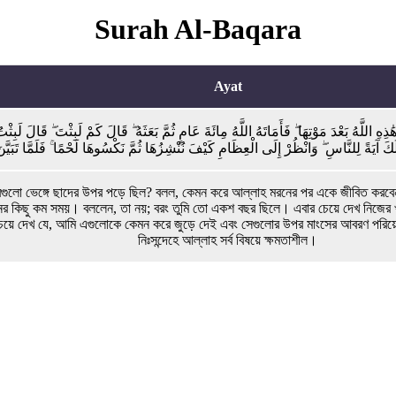
Surah Al-Baqara
Ayat
 اللَّهُ بَعْدَ مَوْتِهَا ۖ فَأَمَاتَهُ اللَّهُ مِائَةَ عَامٍ ثُمَّ بَعَثَهُ ۖ قَالَ كَمْ لَبِثْتَ ۖ قَالَ لَبِث
َ آيَةً لِلنَّاسِ ۖ وَانْظُرْ إِلَى الْعِظَامِ كَيْفَ نُنْشِزُهَا ثُمَّ نَكْسُوهَا لَحْمًا ۚ فَلَمَّا تَبَيَّن
ীঘরগুলো ভেঙ্গে ছাদের উপর পড়ে ছিল? বলল, কেমন করে আল্লাহ মরনের পর একে জীবিত 
কিছু কম সময়। বললেন, তা নয়; বরং তুমি তো একশ বছর ছিলে। এবার চেয়ে দেখ নিজের খা
িকে চেয়ে দেখ যে, আমি এগুলোকে কেমন করে জুড়ে দেই এবং সেগুলোর উপর মাংসের আবরণ 
নিঃসন্দেহে আল্লাহ সর্ব বিষয়ে ক্ষমতাশীল।