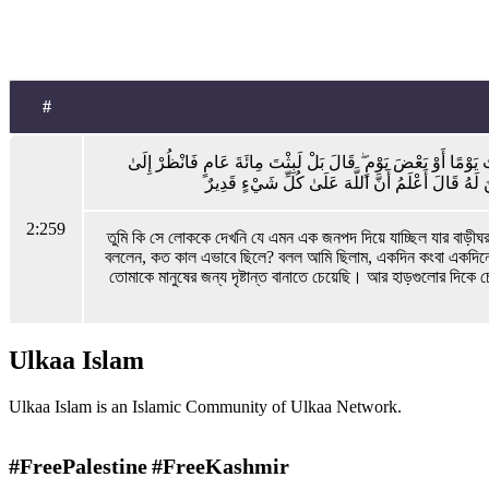
#
ْتُ يَوْمًا أَوْ بَعْضَ يَوْمٍ ۖ قَالَ بَلْ لَبِثْتَ مِائَةَ عَامٍ فَانْظُرْ إِلَىٰ
َ لَهُ قَالَ أَعْلَمُ أَنَّ اللَّهَ عَلَىٰ كُلِّ شَيْءٍ قَدِيرٌ
2:259
তুমি কি সে লোককে দেখনি যে এমন এক জনপদ দিয়ে যাচ্ছিল যার বাড়
বললেন, কত কাল এভাবে ছিলে? বলল আমি ছিলাম, একদিন কংবা একদিনের 
তোমাকে মানুষের জন্য দৃষ্টান্ত বানাতে চেয়েছি। আর হাড়গুলোর দ
Ulkaa Islam
Ulkaa Islam is an Islamic Community of Ulkaa Network.
#FreePalestine
#FreeKashmir