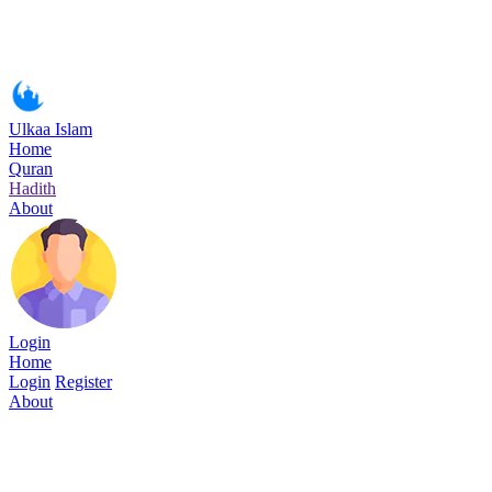
Ulkaa Islam
Home
Quran
Hadith
About
Login
Home
Login
Register
About