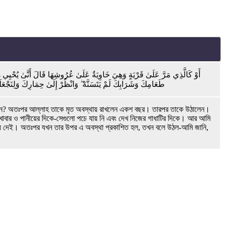
أَوْ كَالَّذِي مَرَّ عَلَىٰ قَرْيَةٍ وَهِيَ خَاوِيَةٌ عَلَىٰ عُرُوشِهَا قَالَ أَنَّىٰ يُحْيِي هَٰذِهِ
طَعَامِكَ وَشَرَابِكَ لَمْ يَتَسَنَّهْ ۖ وَانْظُرْ إِلَىٰ حِمَارِكَ وَلِنَجْعَلَك
করবেন? অতঃপর আল্লাহ তাকে মৃত অবস্থায় রাখলেন একশ বছর। তারপর তাকে উঠালেন।
বার ও পানীয়ের দিকে-সেগুলো পচে যায় নি এবং দেখ নিজের গাধাটির দিকে। আর আমি
পরিয়ে দেই। অতঃপর যখন তার উপর এ অবস্থা প্রকাশিত হল, তখন বলে উঠল-আমি জানি,