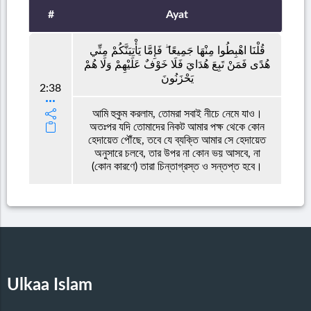
#
Ayat
قُلْنَا اهْبِطُوا مِنْهَا جَمِيعًا ۖ فَإِمَّا يَأْتِيَنَّكُمْ مِنِّي
هُدًى فَمَنْ تَبِعَ هُدَايَ فَلَا خَوْفٌ عَلَيْهِمْ وَلَا هُمْ
يَحْزَنُونَ
2:38
আমি হুকুম করলাম, তোমরা সবাই নীচে নেমে যাও।
অতঃপর যদি তোমাদের নিকট আমার পক্ষ থেকে কোন
হেদায়েত পৌঁছে, তবে যে ব্যক্তি আমার সে হেদায়েত
অনুসারে চলবে, তার উপর না কোন ভয় আসবে, না
(কোন কারণে) তারা চিন্তাগ্রস্ত ও সন্তপ্ত হবে।
Ulkaa Islam