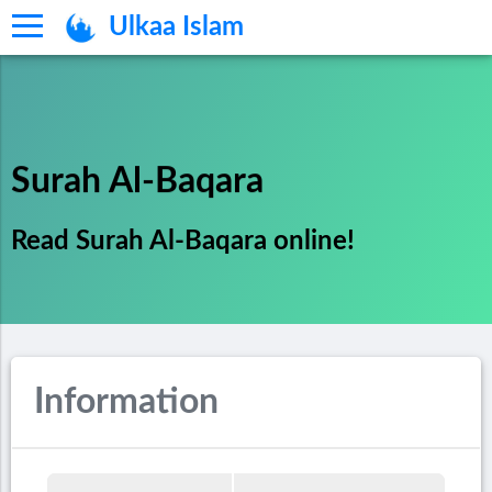
Ulkaa Islam
Surah Al-Baqara
Read Surah Al-Baqara online!
Information