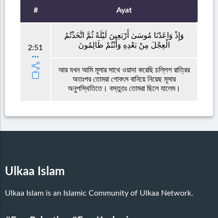
#
Ayat
وَإِذْ وَاعَدْنَا مُوسَىٰ أَرْبَعِينَ لَيْلَةً ثُمَّ اتَّخَذْتُمُ
الْعِجْلَ مِنْ بَعْدِهِ وَأَنْتُمْ ظَالِمُونَ
2:51
আর যখন আমি মূসার সাথে ওয়াদা করেছি চল্লিশ রাত্রির
অতঃপর তোমরা গোবৎস বানিয়ে নিয়েছ মূসার
অনুপস্থিতিতে। বস্তুতঃ তোমরা ছিলে যালেম।
Ulkaa Islam
Ulkaa Islam is an Islamic Community of Ulkaa Network.