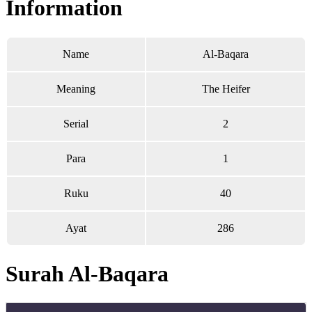
Information
Name
Al-Baqara
Meaning
The Heifer
Serial
2
Para
1
Ruku
40
Ayat
286
Surah Al-Baqara