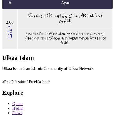
#
Ayat
فَجَعَلْنَاهَا نَكَالًا لِمَا بَيْنَ يَدَيْهَا وَمَا خَلْفَهَا وَمَوْعِظَةً
لِلْمُتَّقِينَ
2:66
অতঃপর আমি এ ঘটনাকে তাদের সমসাময়িক ও পরবর্তীদের জন্য
দৃষ্টান্ত এবং আল্লাহভীরুদের জন্য উপদেশ গ্রহণের উপাদান করে
দিয়েছি।
Ulkaa Islam
Ulkaa Islam is an Islamic Community of Ulkaa Network.
#FreePalestine
#FreeKashmir
Explore
Quran
Hadith
Fatwa