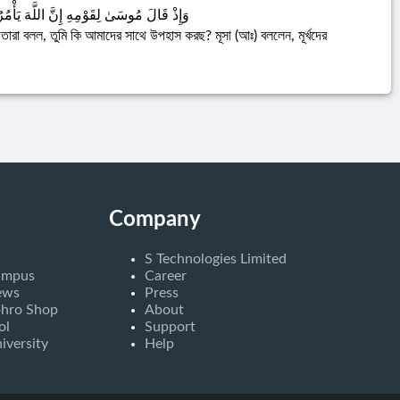
وَإِذْ قَالَ مُوسَىٰ لِقَوْمِهِ إِنَّ اللَّهَ يَأْمُرُك
ারা বলল, তুমি কি আমাদের সাথে উপহাস করছ? মূসা (আঃ) বললেন, মূর্খদের
Company
S Technologies Limited
ampus
Career
ews
Press
bhro Shop
About
ol
Support
iversity
Help