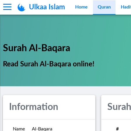
Ulkaa Islam
Home
Quran
Hadi
Surah Al-Baqara
Read Surah Al-Baqara online!
Information
Surah
Name
Al-Baqara
#