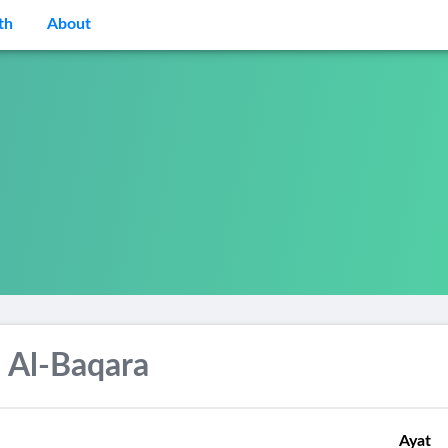
th
About
 Al-Baqara
Ayat