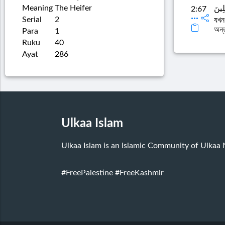
Meaning
The Heifer
لِينَ
2:67
Serial
2
যখন
অন্
Para
1
Ruku
40
Ayat
286
Ulkaa Islam
Ulkaa Islam is an Islamic Community of Ulkaa
#FreePalestine
#FreeKashmir