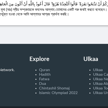
ُمْ أَنْ تَذْبَحُوا بَقَرَةً ۖ قَالُوا أَتَتَّخِذُنَا هُزُوًا ۖ قَالَ أَعُوذُ بِاللَّهِ أَنْ أَكُونَ مِنَ الْجَاهِ
 মূসা (আঃ) স্বীয় সম্প্রদায়কে বললেনঃ আল্লাহ তোমাদের একটি গরু জবাই করতে বলেছেন। ত
তর্ভুক্ত হওয়া থেকে আমি আল্লাহর আশ্রয় প্রার্থনা করছি।
Explore
Ulkaa
 Network.
Quran
Ulkaa
Hadith
Ulkaa C
Fatwa
Ulkaa N
Dua
Ulkaa A
Chintashil Shomaj
Ulkaa To
Islamic Olympiad 2022
Ulkaa Un