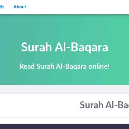
th
About
Surah Al-Baqara
Read Surah Al-Baqara online!
Surah Al-Ba