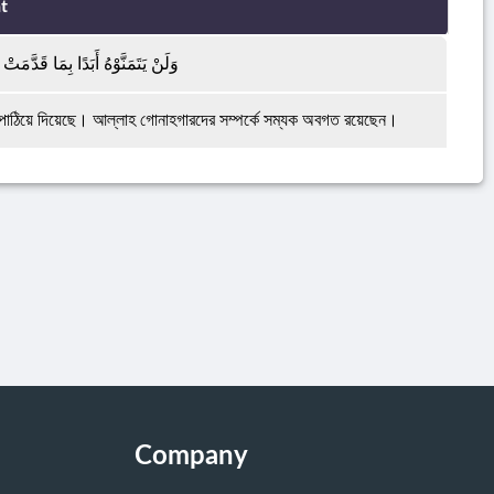
t
وَلَنْ يَتَمَنَّوْهُ أَبَدًا بِمَا قَدَّمَتْ
াত পাঠিয়ে দিয়েছে। আল্লাহ গোনাহগারদের সম্পর্কে সম্যক অবগত রয়েছেন।
Company