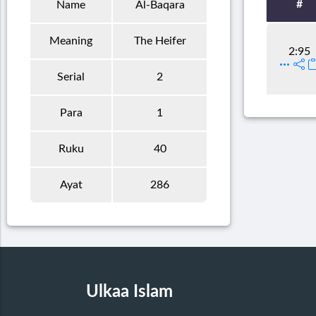
#
Name
Al-Baqara
Meaning
The Heifer
2:95
Serial
2
Para
1
Ruku
40
Ayat
286
Ulkaa Islam