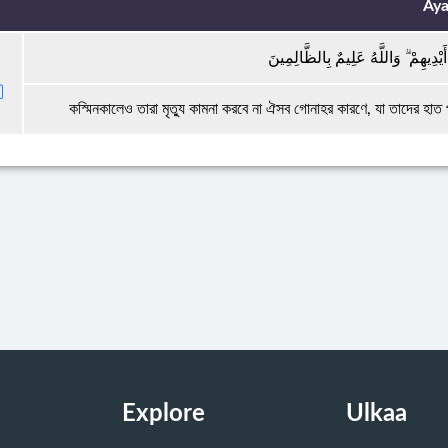
Aya
 أَيْدِيهِمْ ۗ وَاللَّهُ عَلِيمٌ بِالظَّالِمِينَ
কস্মিনকালেও তারা মৃত্যু কামনা করবে না ঐসব গোনাহর কারণে, যা তাদের হ
Explore
Ulkaa