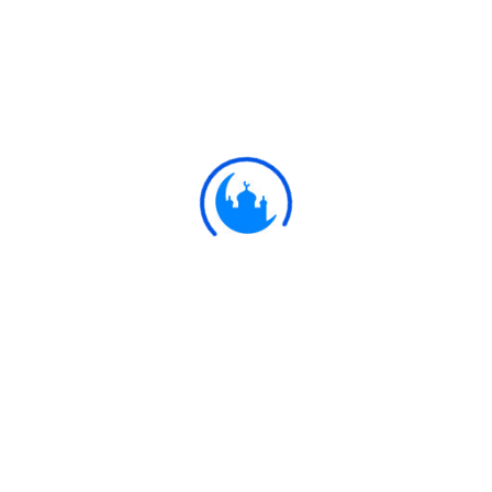
#
Ayat
لَوْ كَانَ فِيهِمَا آلِهَةٌ إِلَّا اللَّهُ لَفَسَدَتَا ۚ
فَسُبْحَانَ اللَّهِ رَبِّ الْعَرْشِ عَمَّا يَصِفُونَ
21:22
যদি নভোমন্ডল ও ভুমন্ডলে আল্লাহ ব্যতীত অন্যান্য
উপাস্য থাকত, তবে উভয়ের ধ্বংস হয়ে যেত।
অতএব তারা যা বলে, তা থেকে আরশের অধিপতি
আল্লাহ পবিত্র।
Ulkaa Islam
Ulkaa Islam is an Islamic Community of Ulkaa Network.