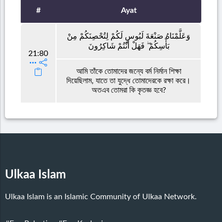
#
Ayat
وَعَلَّمْنَاهُ صَنْعَةَ لَبُوسٍ لَكُمْ لِتُحْصِنَكُمْ مِنْ
بَأْسِكُمْ ۖ فَهَلْ أَنْتُمْ شَاكِرُونَ
21:80
আমি তাঁকে তোমাদের জন্যে বর্ম নির্মান শিক্ষা
দিয়েছিলাম, যাতে তা যুদ্ধে তোমাদেরকে রক্ষা করে।
অতএব তোমরা কি কৃতজ্ঞ হবে?
Ulkaa Islam
Ulkaa Islam is an Islamic Community of Ulkaa Network.