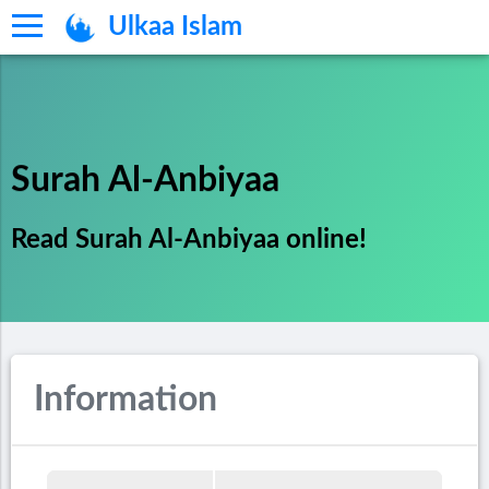
Ulkaa Islam
Surah Al-Anbiyaa
Read Surah Al-Anbiyaa online!
Information