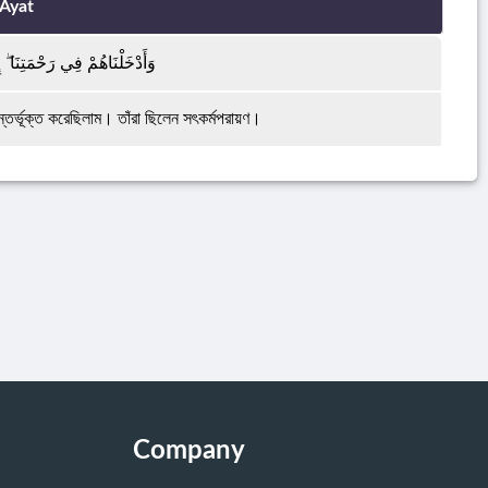
Ayat
وَأَدْخَلْنَاهُمْ فِي رَحْمَتِنَا ۖ 
তর্ভূক্ত করেছিলাম। তাঁরা ছিলেন সৎকর্মপরায়ণ।
Company