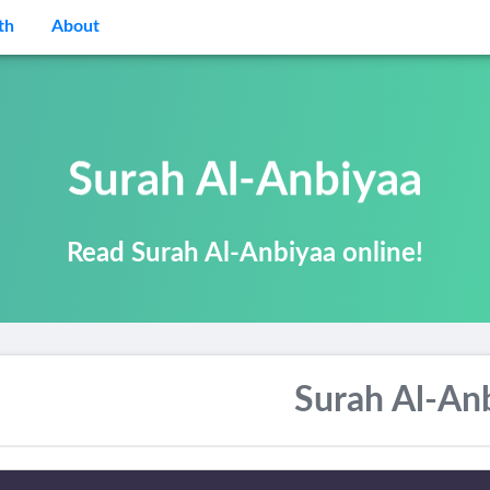
th
About
Surah Al-Anbiyaa
Read Surah Al-Anbiyaa online!
Surah Al-An