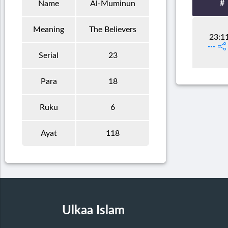
#
Name
Al-Muminun
Meaning
The Believers
23:1
Serial
23
Para
18
Ruku
6
Ayat
118
Ulkaa Islam