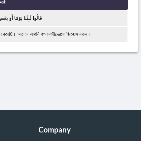
yat
قَالُوا لَبِثْنَا يَوْمًا أَوْ بَعْ
থান করেছি। অতএব আপনি গণনাকারীদেরকে জিজ্ঞেস করুন।
Company