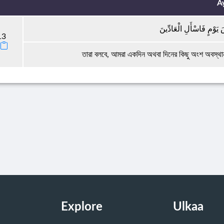
A
ضَ يَوْمٍ فَاسْأَلِ الْعَادِّينَ
13
তারা বলবে, আমরা একদিন অথবা দিনের কিছু অংশ অবস্
Explore
Ulkaa