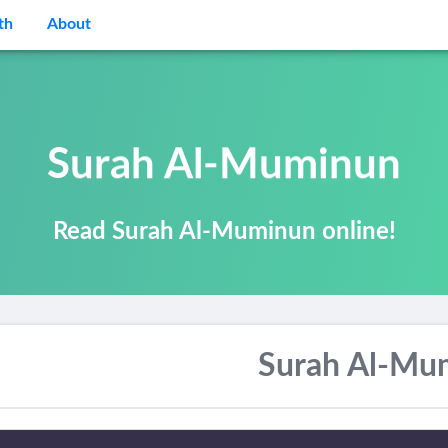
th
About
Surah Al-Muminun
Read Surah Al-Muminun online!
Surah Al-Mu