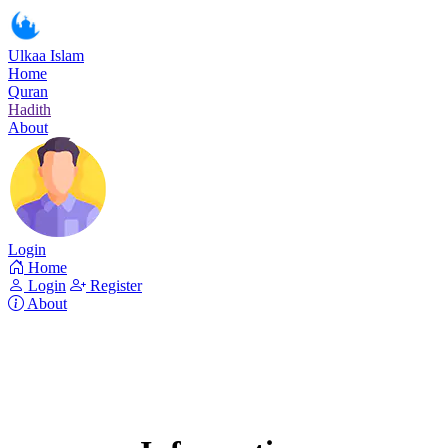
Ulkaa Islam
Home
Quran
Hadith
About
Login
Home
Login
Register
About
Surah Al-Muminun
Read Surah Al-Muminun online!