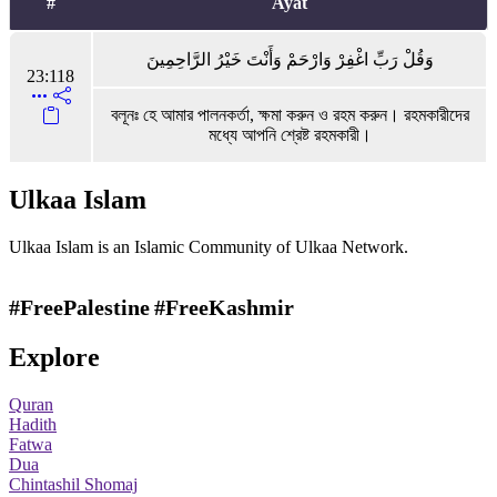
#
Ayat
وَقُلْ رَبِّ اغْفِرْ وَارْحَمْ وَأَنْتَ خَيْرُ الرَّاحِمِينَ
23:118
বলূনঃ হে আমার পালনকর্তা, ক্ষমা করুন ও রহম করুন। রহমকারীদের
মধ্যে আপনি শ্রেষ্ট রহমকারী।
Ulkaa Islam
Ulkaa Islam is an Islamic Community of Ulkaa Network.
#FreePalestine
#FreeKashmir
Explore
Quran
Hadith
Fatwa
Dua
Chintashil Shomaj