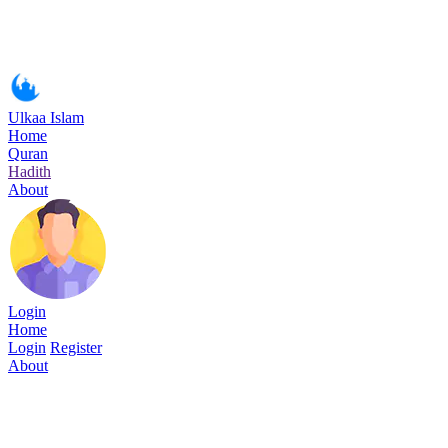
Ulkaa Islam
Home
Quran
Hadith
About
Login
Home
Login
Register
About
Surah Al-Muminun