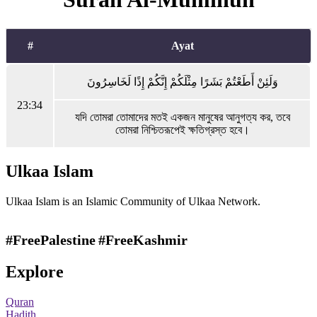
#
Ayat
وَلَئِنْ أَطَعْتُمْ بَشَرًا مِثْلَكُمْ إِنَّكُمْ إِذًا لَخَاسِرُونَ
23:34
যদি তোমরা তোমাদের মতই একজন মানুষের আনুগত্য কর, তবে
তোমরা নিশ্চিতরূপেই ক্ষতিগ্রস্ত হবে।
Ulkaa Islam
Ulkaa Islam is an Islamic Community of Ulkaa Network.
#FreePalestine
#FreeKashmir
Explore
Quran
Hadith