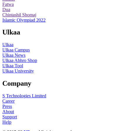
Fatwa
Dua
Chintashil Shomaj
Islamic Olympiad 2022
Ulkaa
Ulkaa
Ulkaa Campus
Ulkaa News
Ulkaa Abhro Shop
Ulkaa Tool
Ulkaa University
Company
S Technologies Limited
Career
Press
About
Support
Help