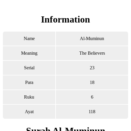
Read Surah Al-Muminun online!
Information
Name
Al-Muminun
Meaning
The Believers
Serial
23
Para
18
Ruku
6
Ayat
118
Surah Al-Muminun