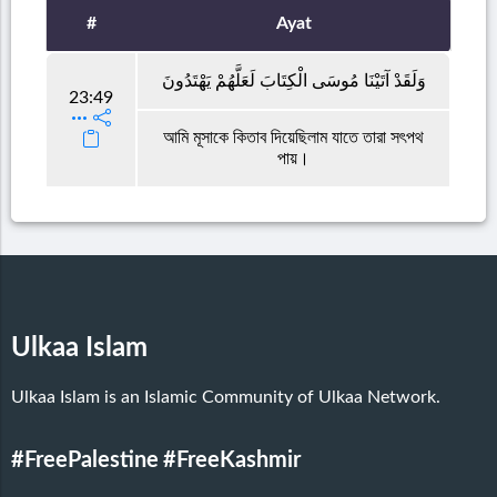
#
Ayat
وَلَقَدْ آتَيْنَا مُوسَى الْكِتَابَ لَعَلَّهُمْ يَهْتَدُونَ
23:49
আমি মূসাকে কিতাব দিয়েছিলাম যাতে তারা সৎপথ
পায়।
Ulkaa Islam
Ulkaa Islam is an Islamic Community of Ulkaa Network.
#FreePalestine
#FreeKashmir