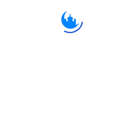
فَتَقَطَّعُوا أَمْرَهُمْ بَيْنَهُمْ زُبُرًا ۖ كُلُّ حِزْبٍ بِمَا لَدَيْهِمْ فَرِ
র মানুষ তাদের বিষয়কে বহুধা বিভক্ত করে দিয়েছে। প্রত্যেক সম্প্রদায় নিজ নিজ মতবাদ ন
Explore
Ulkaa
 Network.
Quran
Ulkaa
Hadith
Ulkaa Campus
Fatwa
Ulkaa News
Dua
Ulkaa Abhro 
Chintashil Shomaj
Ulkaa Tool
Islamic Olympiad 2022
Ulkaa Universi