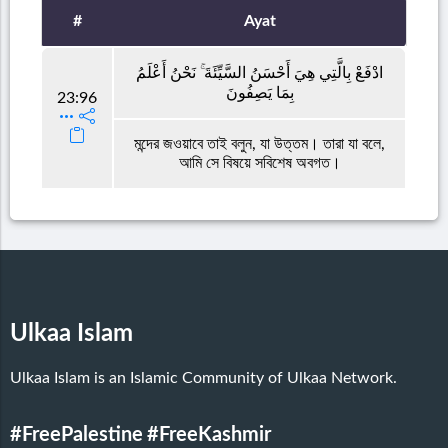
#
Ayat
ادْفَعْ بِالَّتِي هِيَ أَحْسَنُ السَّيِّئَةَ ۚ نَحْنُ أَعْلَمُ
بِمَا يَصِفُونَ
23:96
মন্দের জওয়াবে তাই বলুন, যা উত্তম। তারা যা বলে,
আমি সে বিষয়ে সবিশেষ অবগত।
Ulkaa Islam
Ulkaa Islam is an Islamic Community of Ulkaa Network.
#FreePalestine
#FreeKashmir