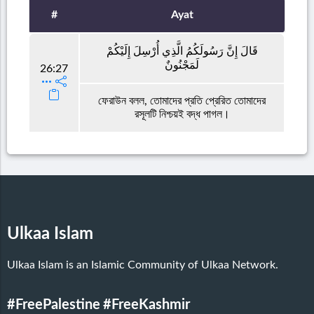
#
Ayat
قَالَ إِنَّ رَسُولَكُمُ الَّذِي أُرْسِلَ إِلَيْكُمْ
لَمَجْنُونٌ
26:27
ফেরাউন বলল, তোমাদের প্রতি প্রেরিত তোমাদের
রসূলটি নিশ্চয়ই বদ্ধ পাগল।
Ulkaa Islam
Ulkaa Islam is an Islamic Community of Ulkaa Network.
#FreePalestine
#FreeKashmir