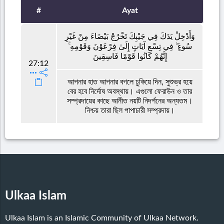
#
Ayat
وَأَدْخِلْ يَدَكَ فِي جَيْبِكَ تَخْرُجْ بَيْضَاءَ مِنْ غَيْرِ
سُوءٍ ۖ فِي تِسْعِ آيَاتٍ إِلَىٰ فِرْعَوْنَ وَقَوْمِهِ ۚ
إِنَّهُمْ كَانُوا قَوْمًا فَاسِقِينَ
27:12
আপনার হাত আপনার বগলে ঢুকিয়ে দিন, সুশুভ্র হয়ে
বের হবে নির্দোষ অবস্থায়। এগুলো ফেরাউন ও তার
সম্প্রদায়ের কাছে আনীত নয়টি নিদর্শনের অন্যতম।
নিশ্চয় তারা ছিল পাপাচারী সম্প্রদায়।
Ulkaa Islam
Ulkaa Islam is an Islamic Community of Ulkaa Network.