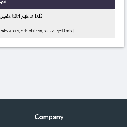
yat
فَلَمَّا جَاءَتْهُمْ آيَاتُنَا مُبْصِر
 আগমন করল, তখন তারা বলল, এটা তো সুস্পষ্ট জাদু।
Company