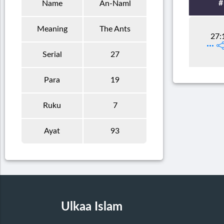
#
Name
An-Naml
Meaning
The Ants
27:
Serial
27
Para
19
Ruku
7
Ayat
93
Ulkaa Islam