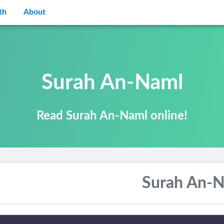
th
About
Surah An-Naml
Read Surah An-Naml online!
Surah An-