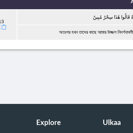
A
َةً قَالُوا هَٰذَا سِحْرٌ مُبِينٌ
13
অতঃপর যখন তাদের কাছে আমার উজ্জল নিদর্শনাবলী
Explore
Ulkaa