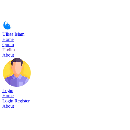
Ulkaa Islam
Home
Quran
Hadith
About
Login
Home
Login
Register
About
Surah An-Naml