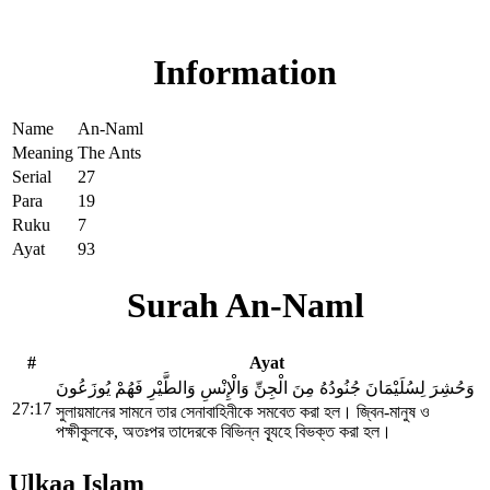
Read Surah An-Naml online!
Information
Name
An-Naml
Meaning
The Ants
Serial
27
Para
19
Ruku
7
Ayat
93
Surah An-Naml
#
Ayat
وَحُشِرَ لِسُلَيْمَانَ جُنُودُهُ مِنَ الْجِنِّ وَالْإِنْسِ وَالطَّيْرِ فَهُمْ يُوزَعُونَ
27:17
সুলায়মানের সামনে তার সেনাবাহিনীকে সমবেত করা হল। জ্বিন-মানুষ ও
পক্ষীকুলকে, অতঃপর তাদেরকে বিভিন্ন ব্যূহে বিভক্ত করা হল।
Ulkaa Islam