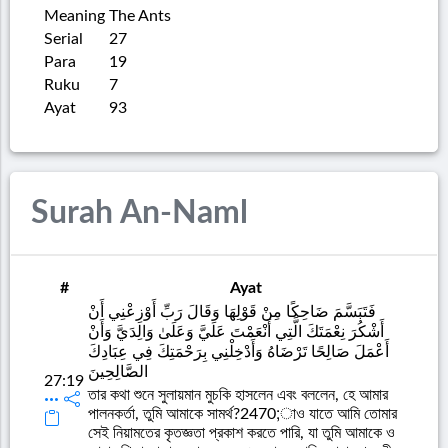
Meaning
The Ants
Serial
27
Para
19
Ruku
7
Ayat
93
Surah An-Naml
#
Ayat
فَتَبَسَّمَ ضَاحِكًا مِنْ قَوْلِهَا وَقَالَ رَبِّ أَوْزِعْنِي أَنْ
أَشْكُرَ نِعْمَتَكَ الَّتِي أَنْعَمْتَ عَلَيَّ وَعَلَىٰ وَالِدَيَّ وَأَنْ
أَعْمَلَ صَالِحًا تَرْضَاهُ وَأَدْخِلْنِي بِرَحْمَتِكَ فِي عِبَادِكَ
الصَّالِحِينَ
27:19
তার কথা শুনে সুলায়মান মুচকি হাসলেন এবং বললেন, হে আমার
পালনকর্তা, তুমি আমাকে সামর্থ?2470;াও যাতে আমি তোমার
সেই নিয়ামতের কৃতজ্ঞতা প্রকাশ করতে পারি, যা তুমি আমাকে ও