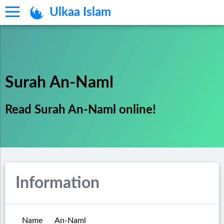
Ulkaa Islam
Surah An-Naml
Read Surah An-Naml online!
Information
Name
An-Naml