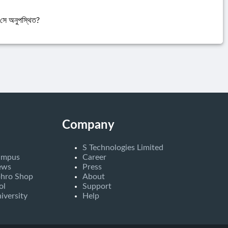
ি সে অনুপস্থিত?
Company
S Technologies Limited
ampus
Career
ews
Press
bhro Shop
About
ol
Support
iversity
Help