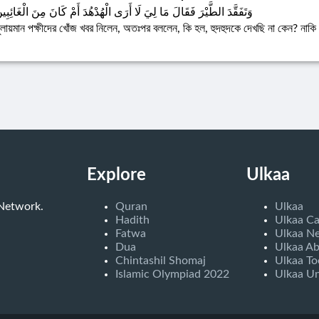
وَتَفَقَّدَ الطَّيْرَ فَقَالَ مَا لِيَ لَا أَرَى الْهُدْهُدَ أَمْ كَانَ مِنَ الْغَائِبِين
ুলায়মান পক্ষীদের খোঁজ খবর নিলেন, অতঃপর বললেন, কি হল, হুদহুদকে দেখছি না কেন? নাক
Explore
Ulkaa
 Network.
Quran
Ulkaa
Hadith
Ulkaa C
Fatwa
Ulkaa N
Dua
Ulkaa A
Chintashil Shomaj
Ulkaa To
Islamic Olympiad 2022
Ulkaa Un