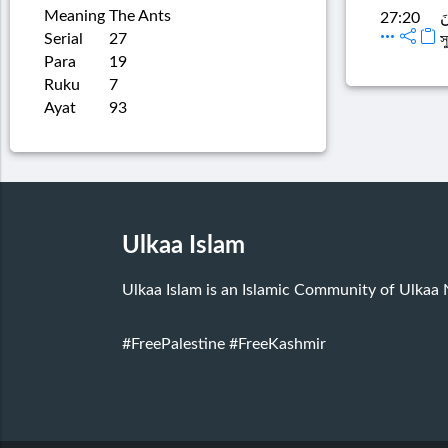
Meaning
The Ants
َ
27:20
Serial
27
স
Para
19
Ruku
7
Ayat
93
Ulkaa Islam
Ulkaa Islam is an Islamic Community of Ulkaa
#FreePalestine
#FreeKashmir