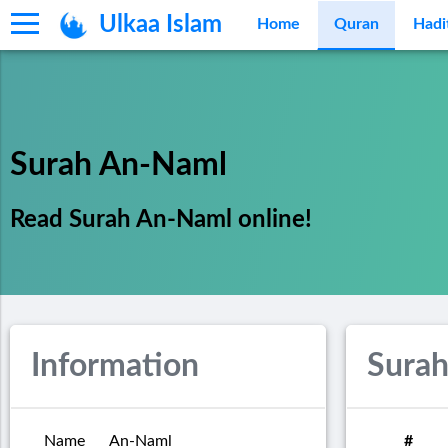
Ulkaa Islam
Home
Quran
Hadi
Surah An-Naml
Read Surah An-Naml online!
Information
Sura
Name
An-Naml
#