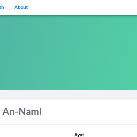
th
About
h An-Naml
Ayat