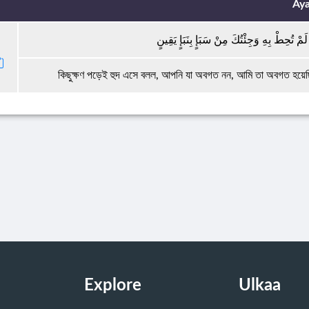
Aya
ْ تُحِطْ بِهِ وَجِئْتُكَ مِنْ سَبَإٍ بِنَبَإٍ يَقِينٍ
কিছুক্ষণ পড়েই হুদ এসে বলল, আপনি যা অবগত নন, আমি তা অবগত হয়েছ
Explore
Ulkaa