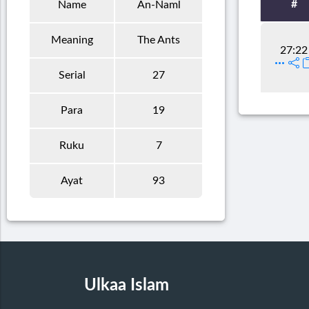
#
Name
An-Naml
Meaning
The Ants
27:22
Serial
27
Para
19
Ruku
7
Ayat
93
Ulkaa Islam