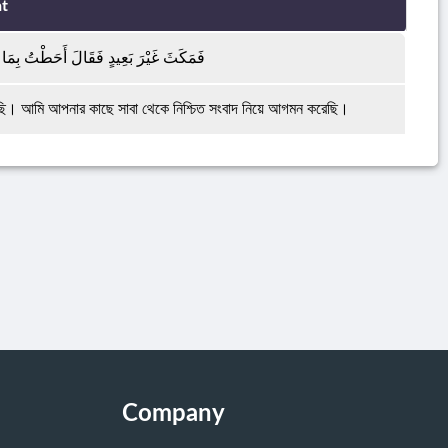
t
فَمَكَثَ غَيْرَ بَعِيدٍ فَقَالَ أَحَطْتُ بِمَا لَم
ি। আমি আপনার কাছে সাবা থেকে নিশ্চিত সংবাদ নিয়ে আগমন করেছি।
Company