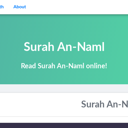
th
About
Surah An-Naml
Read Surah An-Naml online!
Surah An-