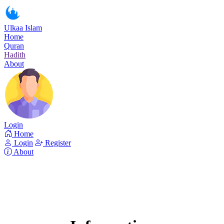
Ulkaa Islam
Home
Quran
Hadith
About
Login
Home
Login
Register
About
Surah An-Naml
Read Surah An-Naml online!