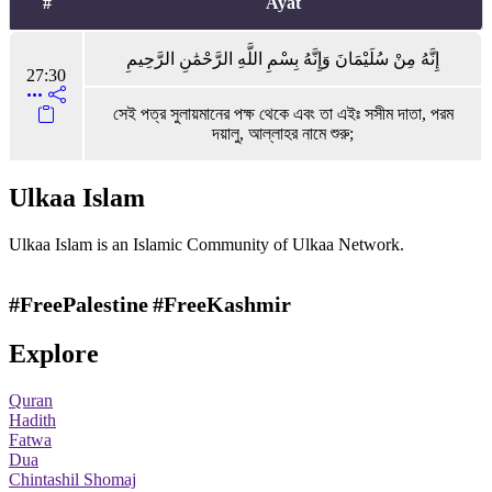
#
Ayat
إِنَّهُ مِنْ سُلَيْمَانَ وَإِنَّهُ بِسْمِ اللَّهِ الرَّحْمَٰنِ الرَّحِيمِ
27:30
সেই পত্র সুলায়মানের পক্ষ থেকে এবং তা এইঃ সসীম দাতা, পরম
দয়ালু, আল্লাহর নামে শুরু;
Ulkaa Islam
Ulkaa Islam is an Islamic Community of Ulkaa Network.
#FreePalestine
#FreeKashmir
Explore
Quran
Hadith
Fatwa
Dua
Chintashil Shomaj