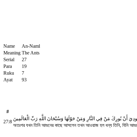
Name
An-Naml
Meaning
The Ants
Serial
27
Para
19
Ruku
7
Ayat
93
#
نُودِيَ أَنْ بُورِكَ مَنْ فِي النَّارِ وَمَنْ حَوْلَهَا وَسُبْحَانَ اللَّهِ رَبِّ الْعَالَمِينَ
27:8
অতঃপর যখন তিনি আগুনের কাছে আসলেন তখন আওয়াজ হল ধন্য তিনি, যিনি আগুনে