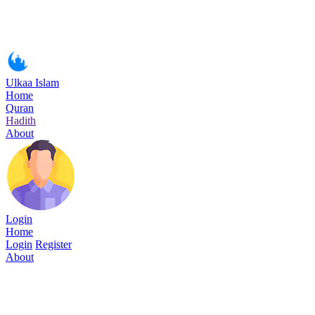
Ulkaa Islam
Home
Quran
Hadith
About
Login
Home
Login
Register
About