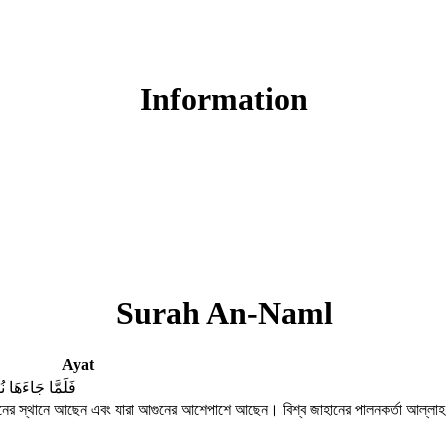
Read Surah An-Naml online!
Information
Surah An-Naml
Ayat
فَلَمَّا جَاءَهَا 
র স্থানে আছেন এবং যারা আগুনের আশেপাশে আছেন। বিশ্ব জাহানের পালনকর্তা আল্লাহ প