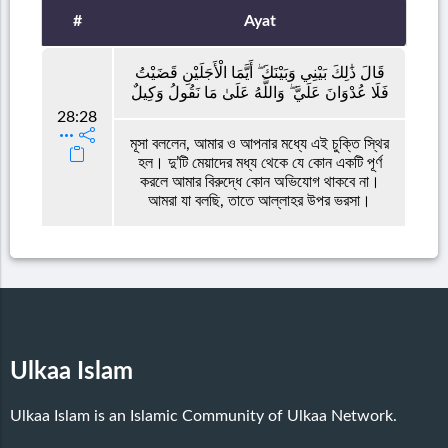
#
Ayat
قَالَ ذَٰلِكَ بَيْنِي وَبَيْنَكَ ۖ أَيَّمَا الْأَجَلَيْنِ قَضَيْتُ
فَلَا عُدْوَانَ عَلَيَّ ۖ وَاللَّهُ عَلَىٰ مَا نَقُولُ وَكِيلٌ
28:28
মূসা বললেন, আমার ও আপনার মধ্যে এই চুক্তি স্থির
হল। দু’টি মেয়াদের মধ্য থেকে যে কোন একটি পূর্ণ
করলে আমার বিরুদ্ধে কোন অভিযোগ থাকবে না।
আমরা যা বলছি, তাতে আল্লাহর উপর ভরসা।
Ulkaa Islam
Ulkaa Islam is an Islamic Community of Ulkaa Network.