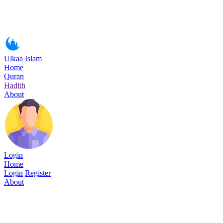
Ulkaa Islam
Home
Quran
Hadith
About
Login
Home
Login
Register
About
Surah Al-Qasas