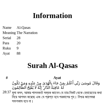
Read Surah Al-Qasas online!
Information
Name
Al-Qasas
Meaning
The Narration
Serial
28
Para
20
Ruku
9
Ayat
88
Surah Al-Qasas
#
Ayat
وَقَالَ مُوسَىٰ رَبِّي أَعْلَمُ بِمَنْ جَاءَ بِالْهُدَىٰ مِنْ عِنْدِهِ وَمَنْ تَكُونُ
لَهُ عَاقِبَةُ الدَّارِ ۖ إِنَّهُ لَا يُفْلِحُ الظَّالِمُونَ
28:37
মূসা বলল, আমার পালনকর্তা সম্যক জানেন যে তার নিকট থেকে হেদায়েতের কথা
নিয়ে আগমন করেছে এবং যে প্রাপ্ত হবে পরকালের গৃহ। নিশ্চয় জালেমরা
সফলকাম হবে না।