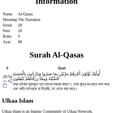
Information
Name
Al-Qasas
Meaning
The Narration
Serial
28
Para
20
Ruku
9
Ayat
88
Surah Al-Qasas
#
Ayat
أُولَٰئِكَ يُؤْتَوْنَ أَجْرَهُمْ مَرَّتَيْنِ بِمَا صَبَرُوا وَيَدْرَءُونَ بِالْحَسَنَةِ
28:54
السَّيِّئَةَ وَمِمَّا رَزَقْنَاهُمْ يُنْفِقُونَ
তারা দুইবার পুরস্কৃত হবে তাদের সবরের কারণে। তারা মন্দের জওয়াবে ভাল করে
এবং আমি তাদেরকে যা দিয়েছি, তা থেকে ব্যয় করে।
Ulkaa Islam
Ulkaa Islam is an Islamic Community of Ulkaa Network.