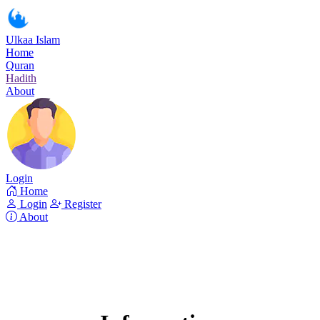
Ulkaa Islam
Home
Quran
Hadith
About
Login
Home
Login
Register
About
Surah Al-Qasas
Read Surah Al-Qasas online!