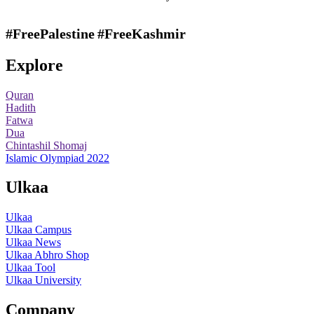
#FreePalestine
#FreeKashmir
Explore
Quran
Hadith
Fatwa
Dua
Chintashil Shomaj
Islamic Olympiad 2022
Ulkaa
Ulkaa
Ulkaa Campus
Ulkaa News
Ulkaa Abhro Shop
Ulkaa Tool
Ulkaa University
Company