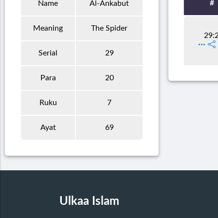
#
Name
Al-Ankabut
Meaning
The Spider
29:
Serial
29
Para
20
Ruku
7
Ayat
69
Ulkaa Islam