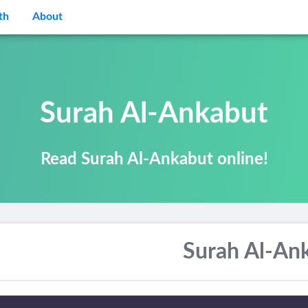
th
About
Surah Al-Ankabut
Read Surah Al-Ankabut online!
Surah Al-An