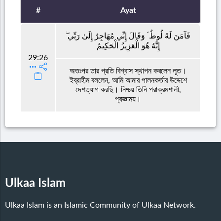
#
Ayat
فَآمَنَ لَهُ لُوطٌ ۘ وَقَالَ إِنِّي مُهَاجِرٌ إِلَىٰ رَبِّي ۖ
إِنَّهُ هُوَ الْعَزِيزُ الْحَكِيمُ
29:26
অতঃপর তার প্রতি বিশ্বাস স্থাপন করলেন লূত।
ইব্রাহীম বললেন, আমি আমার পালনকর্তার উদ্দেশে
দেশত্যাগ করছি। নিশ্চয় তিনি পরাক্রমশালী,
প্রজ্ঞাময়।
Ulkaa Islam
Ulkaa Islam is an Islamic Community of Ulkaa Network.