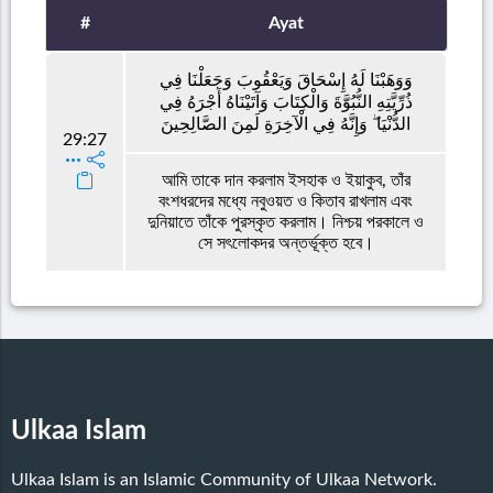
#
Ayat
وَوَهَبْنَا لَهُ إِسْحَاقَ وَيَعْقُوبَ وَجَعَلْنَا فِي
ذُرِّيَّتِهِ النُّبُوَّةَ وَالْكِتَابَ وَآتَيْنَاهُ أَجْرَهُ فِي
الدُّنْيَا ۖ وَإِنَّهُ فِي الْآخِرَةِ لَمِنَ الصَّالِحِينَ
29:27
আমি তাকে দান করলাম ইসহাক ও ইয়াকুব, তাঁর
বংশধরদের মধ্যে নবুওয়ত ও কিতাব রাখলাম এবং
দুনিয়াতে তাঁকে পুরস্কৃত করলাম। নিশ্চয় পরকালে ও
সে সৎলোকদর অন্তর্ভূক্ত হবে।
Ulkaa Islam
Ulkaa Islam is an Islamic Community of Ulkaa Network.