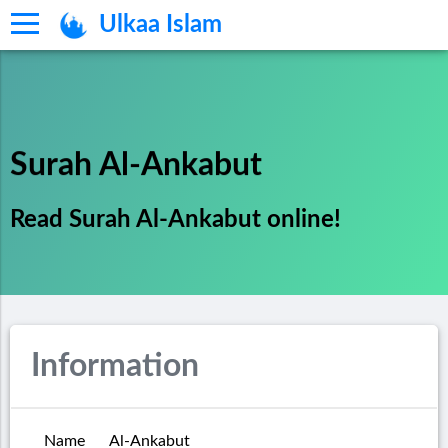
Ulkaa Islam
Surah Al-Ankabut
Read Surah Al-Ankabut online!
Information
Name
Al-Ankabut