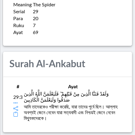
Meaning
The Spider
Serial
29
Para
20
Ruku
7
Ayat
69
Surah Al-Ankabut
#
Ayat
وَلَقَدْ فَتَنَّا الَّذِينَ مِنْ قَبْلِهِمْ ۖ فَلَيَعْلَمَنَّ اللَّهُ الَّذِينَ
29:3
صَدَقُوا وَلَيَعْلَمَنَّ الْكَاذِبِينَ
আমি তাদেরকেও পরীক্ষা করেছি, যারা তাদের পূর্বে ছিল। আল্লাহ
অবশ্যই জেনে নেবেন যারা সত্যবাদী এবং নিশ্চয়ই জেনে নেবেন
মিথ্যুকদেরকে।