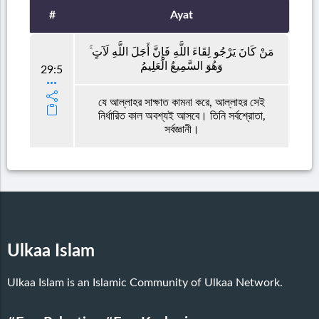
#
Ayat
مَنْ كَانَ يَرْجُو لِقَاءَ اللَّهِ فَإِنَّ أَجَلَ اللَّهِ لَآتٍ ۚ
وَهُوَ السَّمِيعُ الْعَلِيمُ
29:5
যে আল্লাহর সাক্ষাত কামনা করে, আল্লাহর সেই
নির্ধারিত কাল অবশ্যই আসবে। তিনি সর্বশ্রোতা,
সর্বজ্ঞানী।
Ulkaa Islam
Ulkaa Islam is an Islamic Community of Ulkaa Network.