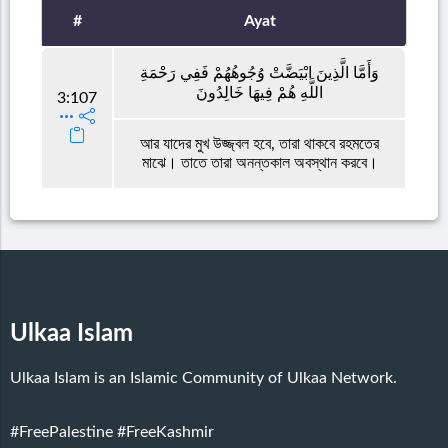
#
Ayat
وَأَمَّا الَّذِينَ ابْيَضَّتْ وُجُوهُهُمْ فَفِي رَحْمَةِ
اللَّهِ هُمْ فِيهَا خَالِدُونَ
3:107
আর যাদের মুখ উজ্জ্বল হবে, তারা থাকবে রহমতের
মাঝে। তাতে তারা অনন্তকাল অবস্থান করবে।
Ulkaa Islam
Ulkaa Islam is an Islamic Community of Ulkaa Network.
#FreePalestine
#FreeKashmir