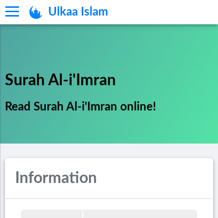
Ulkaa Islam
Surah Al-i'Imran
Read Surah Al-i'Imran online!
Information