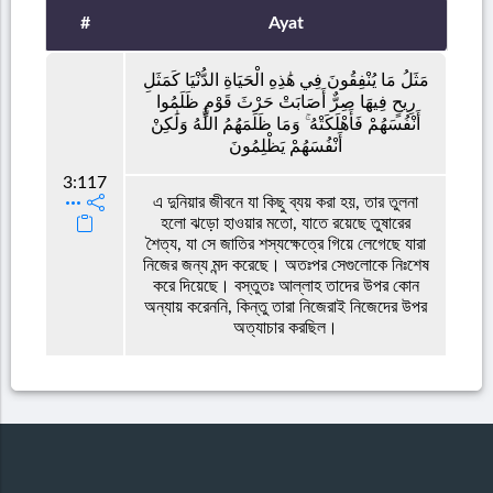
#
Ayat
مَثَلُ مَا يُنْفِقُونَ فِي هَٰذِهِ الْحَيَاةِ الدُّنْيَا كَمَثَلِ
رِيحٍ فِيهَا صِرٌّ أَصَابَتْ حَرْثَ قَوْمٍ ظَلَمُوا
أَنْفُسَهُمْ فَأَهْلَكَتْهُ ۚ وَمَا ظَلَمَهُمُ اللَّهُ وَلَٰكِنْ
أَنْفُسَهُمْ يَظْلِمُونَ
3:117
এ দুনিয়ার জীবনে যা কিছু ব্যয় করা হয়, তার তুলনা
হলো ঝড়ো হাওয়ার মতো, যাতে রয়েছে তুষারের
শৈত্য, যা সে জাতির শস্যক্ষেত্রে গিয়ে লেগেছে যারা
নিজের জন্য মন্দ করেছে। অতঃপর সেগুলোকে নিঃশেষ
করে দিয়েছে। বস্তুতঃ আল্লাহ তাদের উপর কোন
অন্যায় করেননি, কিন্তু তারা নিজেরাই নিজেদের উপর
অত্যাচার করছিল।