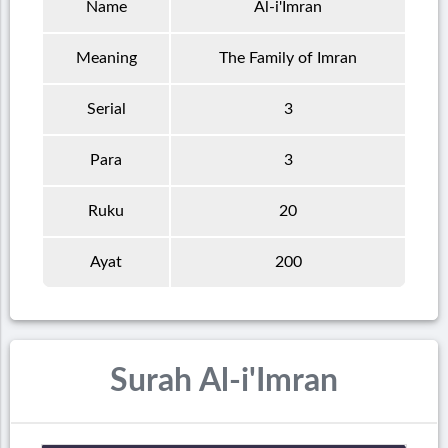
Name
Al-i'Imran
Meaning
The Family of Imran
Serial
3
Para
3
Ruku
20
Ayat
200
Surah Al-i'Imran