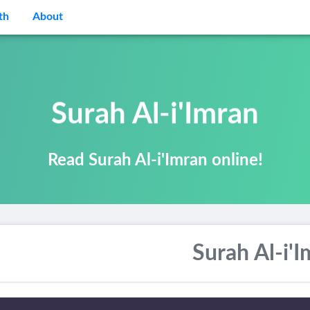
th
About
Surah Al-i'Imran
Read Surah Al-i'Imran online!
Surah Al-i'