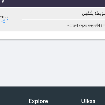
#
وْعِظَةٌ لِلْمُتَّقِينَ
:138
এই হলো মানুষের জন্য বর্ণনা
Explore
Ulkaa