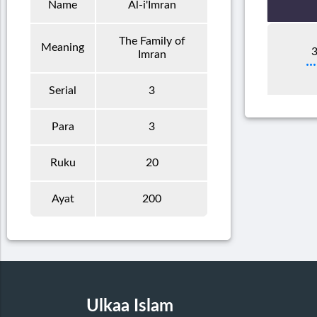
Name
Al-i'Imran
The Family of
Meaning
3
Imran
Serial
3
Para
3
Ruku
20
Ayat
200
Ulkaa Islam