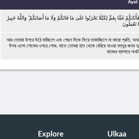
Ayat
بَكُمْ غَمًّا بِغَمٍّ لِكَيْلَا تَحْزَنُوا عَلَىٰ مَا فَاتَكُمْ وَلَا مَا أَصَابَكُمْ ۗ وَاللَّهُ خَبِيرٌ
ا تَعْمَلُونَ
আর তোমরা উপরে উঠে যাচ্ছিলে এবং পেছন দিকে ফিরে তাকাচ্ছিলে না কারো প্রতি, 
উপর এলো শোকের ওপরে শোক, যাতে তোমরা হাত থেকে বেরিয়ে যাওয়া বস্তুর জন্য দুঃ
কাজের ব্যাপারে অব
Explore
Ulkaa