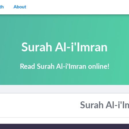
th
About
Surah Al-i'Imran
Read Surah Al-i'Imran online!
Surah Al-i'