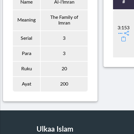
#
Name
Al-i'Imran
The Family of
Meaning
Imran
3:153
Serial
3
Para
3
Ruku
20
Ayat
200
Ulkaa Islam