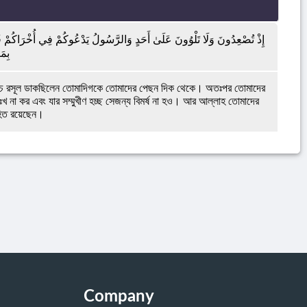
إِذْ تُصْعِدُونَ وَلَا تَلْوُونَ عَلَىٰ أَحَدٍ وَالرَّسُولُ يَدْعُوكُمْ فِي أُخْرَاكُمْ فَأَثَا
بِمَ
অথচ রসূল ডাকছিলেন তোমাদিগকে তোমাদের পেছন দিক থেকে। অতঃপর তোমাদের
খ না কর এবং যার সম্মুখীণ হচ্ছ সেজন্য বিমর্ষ না হও। আর আল্লাহ তোমাদের
হিত রয়েছেন।
Company