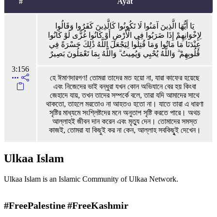
#
Ayat
يَا أَيُّهَا الَّذِينَ آمَنُوا لَا تَكُونُوا كَالَّذِينَ كَفَرُوا وَقَالُوا
لِإِخْوَانِهِمْ إِذَا ضَرَبُوا فِي الْأَرْضِ أَوْ كَانُوا غُزًّى لَوْ كَانُوا
عِنْدَنَا مَا مَاتُوا وَمَا قُتِلُوا لِيَجْعَلَ اللَّهُ ذَٰلِكَ حَسْرَةً فِي
قُلُوبِهِمْ ۗ وَاللَّهُ يُحْيِي وَيُمِيتُ ۗ وَاللَّهُ بِمَا تَعْمَلُونَ بَصِيرٌ
3:156
হে ঈমাণদারগণ! তোমরা তাদের মত হয়ো না, যারা কাফের হয়েছে
এবং নিজেদের ভাই বন্ধুরা যখন কোন অভিযানে বের হয় কিংবা
জেহাদে যায়, তখন তাদের সম্পর্কে বলে, তারা যদি আমাদের সাথে
থাকতো, তাহলে মরতোও না আহতও হতো না। যাতে তারা এ ধারণা
সৃষ্টির মাধ্যমে সংশ্লিষ্টদের মনে অনুতাপ সৃষ্টি করতে পারে। অথচ
আল্লাহই জীবন দান করেন এবং মৃত্যু দেন। তোমাদের সমস্ত
কাজই, তোমরা যা কিছুই কর না কেন, আল্লাহ সবকিছুৃই দেখেন।
Ulkaa Islam
Ulkaa Islam is an Islamic Community of Ulkaa Network.
#FreePalestine
#FreeKashmir