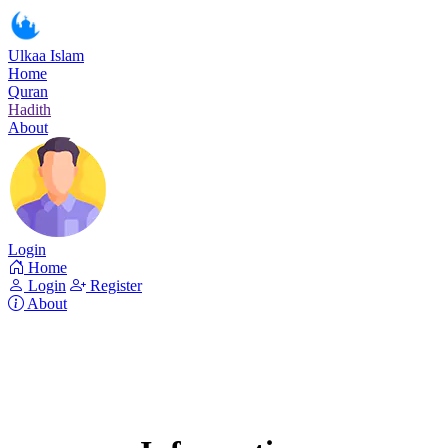
Ulkaa Islam
Home
Quran
Hadith
About
Login
Home
Login
Register
About
Surah Al-i'Imran
Read Surah Al-i'Imran online!