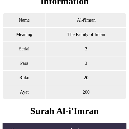
Information
Name
Al-i'Imran
Meaning
The Family of Imran
Serial
3
Para
3
Ruku
20
Ayat
200
Surah Al-i'Imran