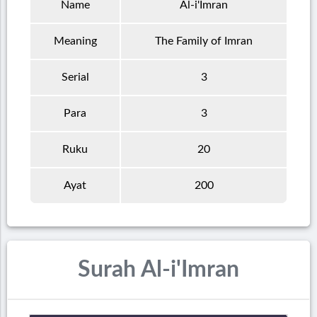
Name
Al-i'Imran
Meaning
The Family of Imran
Serial
3
Para
3
Ruku
20
Ayat
200
Surah Al-i'Imran