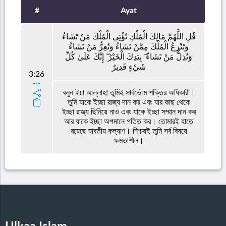
#
Ayat
قُلِ اللَّهُمَّ مَالِكَ الْمُلْكِ تُؤْتِي الْمُلْكَ مَنْ تَشَاءُ
وَتَنْزِعُ الْمُلْكَ مِمَّنْ تَشَاءُ وَتُعِزُّ مَنْ تَشَاءُ
وَتُذِلُّ مَنْ تَشَاءُ ۖ بِيَدِكَ الْخَيْرُ ۖ إِنَّكَ عَلَىٰ كُلِّ
شَيْءٍ قَدِيرٌ
3:26
বলুন ইয়া আল্লাহ! তুমিই সার্বভৌম শক্তির অধিকারী।
তুমি যাকে ইচ্ছা রাজ্য দান কর এবং যার কাছ থেকে
ইচ্ছা রাজ্য ছিনিয়ে নাও এবং যাকে ইচ্ছা সম্মান দান কর
আর যাকে ইচ্ছা অপমানে পতিত কর। তোমারই হাতে
রয়েছে যাবতীয় কল্যাণ। নিশ্চয়ই তুমি সর্ব বিষয়ে
ক্ষমতাশীল।