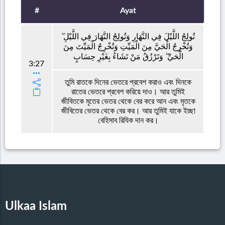
#
Ayat
تُولِجُ اللَّيْلَ فِي النَّهَارِ وَتُولِجُ النَّهَارَ فِي اللَّيْلِ ۖ
وَتُخْرِجُ الْحَيَّ مِنَ الْمَيِّتِ وَتُخْرِجُ الْمَيِّتَ مِنَ
الْحَيِّ ۖ وَتَرْزُقُ مَنْ تَشَاءُ بِغَيْرِ حِسَابٍ
3:27
তুমি রাতকে দিনের ভেতরে প্রবেশ করাও এবং দিনকে
রাতের ভেতরে প্রবেশ করিয়ে দাও। আর তুমিই
জীবিতকে মৃতের ভেতর থেকে বের করে আন এবং মৃতকে
জীবিতের ভেতর থেকে বের কর। আর তুমিই যাকে ইচ্ছা
বেহিসাব রিযিক দান কর।
Ulkaa Islam