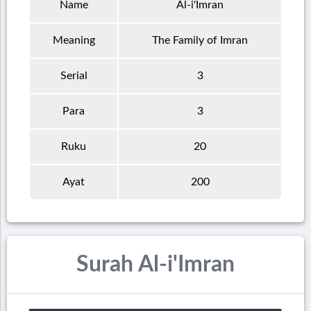
Name
Al-i'Imran
Meaning
The Family of Imran
Serial
3
Para
3
Ruku
20
Ayat
200
Surah Al-i'Imran