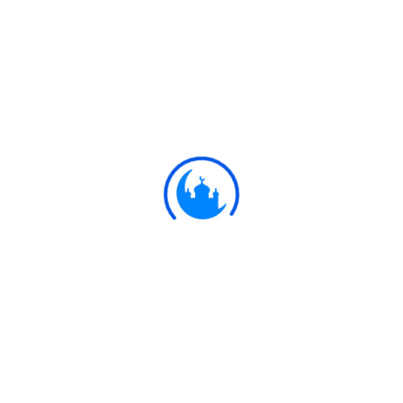
#
Ayat
فَلَمَّا أَحَسَّ عِيسَىٰ مِنْهُمُ الْكُفْرَ قَالَ مَنْ
أَنْصَارِي إِلَى اللَّهِ ۖ قَالَ الْحَوَارِيُّونَ نَحْنُ أَنْصَارُ
اللَّهِ آمَنَّا بِاللَّهِ وَاشْهَدْ بِأَنَّا مُسْلِمُونَ
অতঃপর ঈসা (আঃ) যখন বণী ইসরায়ীলের কুফরী সম্পর্কে
3:52
উপলব্ধি করতে পারলেন, তখন বললেন, কারা আছে
আল্লাহর পথে আমাকে সাহায্য করবে? সঙ্গী-সাথীরা
বললো, আমরা রয়েছি আল্লাহর পথে সাহায্যকারী।
আমরা আল্লাহর প্রতি ঈমান এনেছি। আর তুমি সাক্ষী
থাক যে, আমরা হুকুম কবুল করে নিয়েছি।
Ulkaa Islam